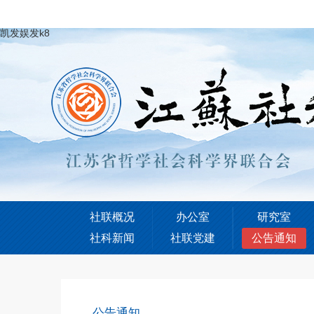
凯发娱发k8
社联概况
办公室
研究室
社科新闻
社联党建
公告通知
公告通知