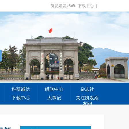
凯发娱发k8
下载中心
|
科研诚信
组联中心
杂志社
下载中心
大事记
关注凯发娱
发k8
告通知