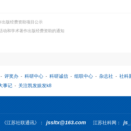
作出版经费资助项目公示
术活动和学术著作出版经费资助的通知
-
评奖办
-
科研中心
-
科研诚信
-
组联中心
-
杂志社
-
社科
大事记
-
关注凯发娱发k8
jssltx@163.com
js
《江苏社联通讯》：
江苏社科网：