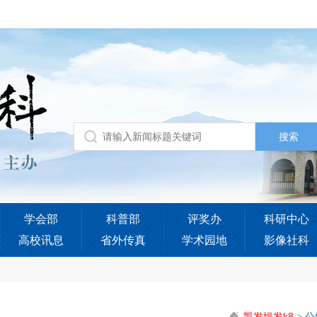
学会部
科普部
评奖办
科研中心
高校讯息
省外传真
学术园地
影像社科
凯发娱发k8
>
公