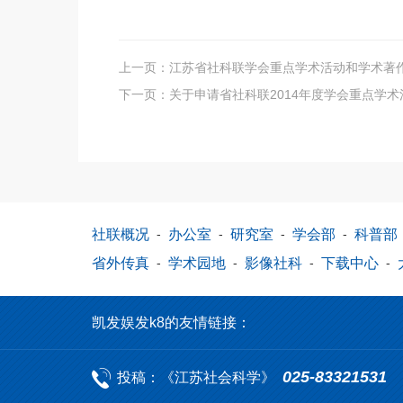
上一页：
江苏省社科联学会重点学术活动和学术著
下一页：
关于申请省社科联2014年度学会重点学
社联概况
-
办公室
-
研究室
-
学会部
-
科普部
省外传真
-
学术园地
-
影像社科
-
下载中心
-
凯发娱发k8的友情链接：
025-83321531
投稿：《江苏社会科学》