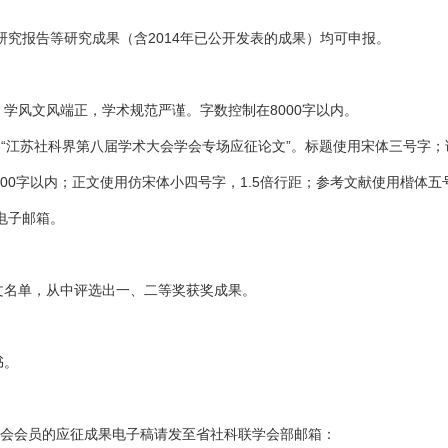
研究报告等研究成果（含2014年已公开发表的成果）均可申报。
学风文风端正，学术规范严谨。字数控制在8000字以内。
明“江苏社科界第八届学术大会学会专场应征论文”。标题使用宋体三号字；
00字以内；正文使用仿宋体小四号字，1.5倍行距；参考文献使用楷体五
电子邮箱。
名单，从中评选出一、二等奖获奖成果。
书。
会会员的应征成果电子稿请发至省社科联学会部邮箱：