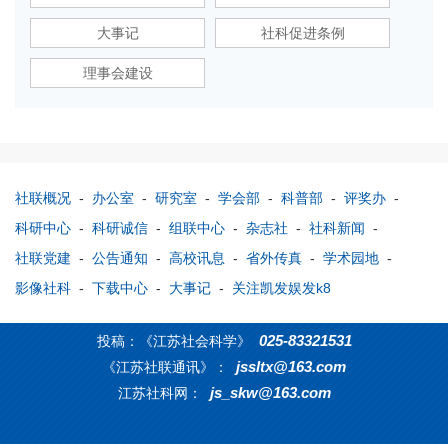
大事记
社科促进条例
理事会建设
社联概况
-
办公室
-
研究室
-
学会部
-
科普部
-
评奖办
-
科研中心
-
科研诚信
-
组联中心
-
杂志社
-
社科新闻
-
社联党建
-
公告通知
-
高校讯息
-
省外传真
-
学术园地
-
影像社科
-
下载中心
-
大事记
-
关注凯发娱发k8
025-83321531
投稿：《江苏社会科学》
jssltx@163.com
《江苏社联通讯》：
js_skw@163.com
江苏社科网：