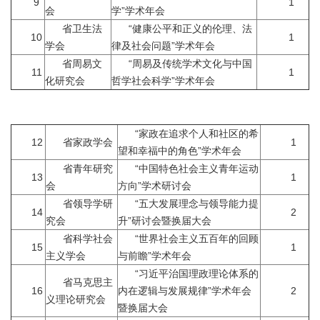
9
1
会
学”学术年会
省卫生法
“健康公平和正义的伦理、法
10
1
学会
律及社会问题”学术年会
省周易文
“周易及传统学术文化与中国
11
1
化研究会
哲学社会科学”学术年会
“家政在追求个人和社区的希
12
省家政学会
1
望和幸福中的角色”学术年会
省青年研究
“中国特色社会主义青年运动
13
1
会
方向”学术研讨会
省领导学研
“五大发展理念与领导能力提
14
2
究会
升”研讨会暨换届大会
省科学社会
“世界社会主义五百年的回顾
15
1
主义学会
与前瞻”学术年会
“习近平治国理政理论体系的
省马克思主
16
内在逻辑与发展规律”学术年会
2
义理论研究会
暨换届大会