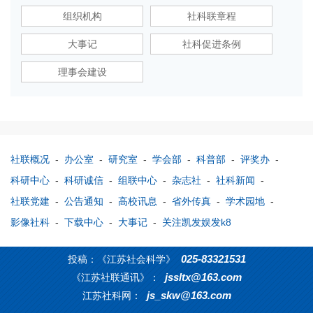
组织机构
社科联章程
大事记
社科促进条例
理事会建设
社联概况
-
办公室
-
研究室
-
学会部
-
科普部
-
评奖办
-
科研中心
-
科研诚信
-
组联中心
-
杂志社
-
社科新闻
-
社联党建
-
公告通知
-
高校讯息
-
省外传真
-
学术园地
-
影像社科
-
下载中心
-
大事记
-
关注凯发娱发k8
025-83321531
投稿：《江苏社会科学》
jssltx@163.com
《江苏社联通讯》：
js_skw@163.com
江苏社科网：