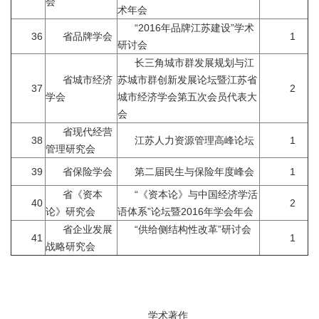
会
术年会
“2016年品牌江苏建设”学术
36
省品牌学会
1
研讨会
长三角城市群发展规划与江
省城市经济
苏城市群创新发展论坛暨江苏省
37
2
学会
城市经济学会第五次会员代表大
会
省现代经营
38
江苏人力资源管理高峰论坛
1
管理研究会
39
省保险学会
第二届民生与保险年度峰会
1
省《资本
“《资本论》与中国经济学活
40
2
论》研究会
语体系”论坛暨2016年学会年会
省企业发展
“供给侧结构性改革”研讨会
41
1
战略研究会
学术著作