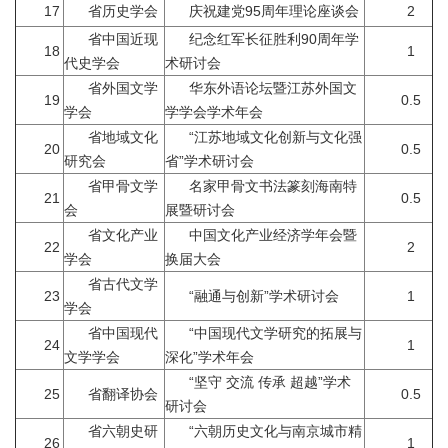
17
省历史学会
庆祝建党95周年理论座谈会
2
省中国近现
纪念红军长征胜利90周年学
18
1
代史学会
术研讨会
省外国文学
华东外语论坛暨江苏外国文
19
0.5
学会
学学会学术年会
省地域文化
“江苏地域文化创新与文化强
20
0.5
研究会
省”学术研讨会
省甲骨文学
名家甲骨文书法篆刻海南特
21
0.5
会
展暨研讨会
省文化产业
中国文化产业经济学年会暨
22
2
学会
换届大会
省古代文学
23
“融通与创新”学术研讨会
1
学会
省中国现代
“中国现代文学研究的拓展与
24
1
文学学会
深化”学术年会
“坚守 交流 传承 超越”学术
25
省翻译协会
0.5
研讨会
省六朝史研
“六朝历史文化与南京城市精
26
1