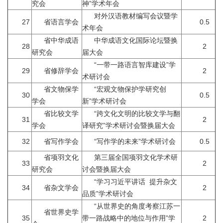
究会
神”学术年会
对外汉语教材编写会议暨学
27
省语言学会
0.5
术年会
省中华成语
中华成语文化国际论坛暨换
28
2
研究会
届大会
“一带一路语言智库建设”学
29
省修辞学会
2
术研讨会
省文物保学
“宏观文物保护学研究创
30
0.5
学会
新”学术研讨会
省比较文学
“跨文化文明的比较文学与翻
31
2
学会
译研究”学术研讨会暨换届大会
32
省写作学会
“写作学的未来”学术研讨会
0.5
省项羽文化
第三届全国项羽文化学术研
33
2
研究会
讨会暨换届大会
“学习习近平讲话 提升杂文
34
省杂文学会
2
品质”学术研讨会
“从世界史的角度考察江苏一
省世界史学
35
带一路战略中的地位与作用”学
2