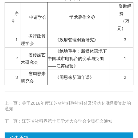
资助经
序
费
申请学会
学术著作名称
号
（万
元）
省行政管
1
《政府管理创新研究》
3
理学会
《绝地重生：新媒体语境下
省传媒艺
2
中国城市电视台的变革与突围
1
术研究会
——江苏经验》
省周恩来
3
《周恩来新闻年谱》
2
研究会
上一页：
关于2016年度江苏省社科联社科普及活动专项经费资助的
通知
下一页：
江苏省社科界第十届学术大会学会专场征文通知
公告通知