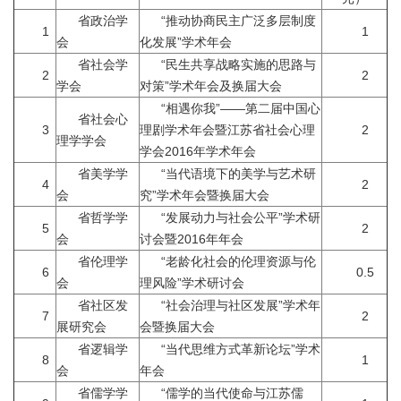
省政治学
“推动协商民主广泛多层制度
1
1
会
化发展”学术年会
省社会学
“民生共享战略实施的思路与
2
2
学会
对策”学术年会及换届大会
“相遇你我”——第二届中国心
省社会心
3
理剧学术年会暨江苏省社会心理
2
理学学会
学会2016年学术年会
省美学学
“当代语境下的美学与艺术研
4
2
会
究”学术年会暨换届大会
省哲学学
“发展动力与社会公平”学术研
5
2
会
讨会暨2016年年会
省伦理学
“老龄化社会的伦理资源与伦
6
0.5
会
理风险”学术研讨会
省社区发
“社会治理与社区发展”学术年
7
2
展研究会
会暨换届大会
省逻辑学
“当代思维方式革新论坛”学术
8
1
会
年会
省儒学学
“儒学的当代使命与江苏儒