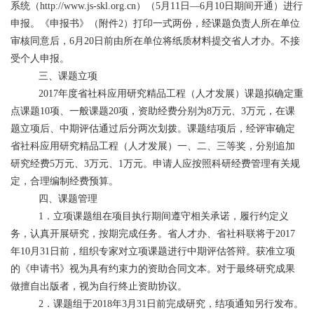
系统（http://www.js-skl.org.cn）（5月11日—6月10日期间开通）进行
申报。《申报书》（附件2）打印一式两份，经课题负责人所在单位
审核同意后，6月20日前由所在单位将纸质材料提交省人才办。不接
受个人申报。
三、课题立项
2017年度省社科应用研究精品工程（人才发展）课题拟确定重
点课题10项、一般课题20项，资助经费分别为8万元、3万元，在课
题立项后、中期评估通过后分两次划拨。课题结项后，经评审确定
省社科应用研究精品工程（人才发展）一、二、三等奖，分别追加
研究经费5万元、3万元、1万元。申请人应按照科研经费管理有关规
定，合理编制经费预算。
四、课题管理
1．立项课题组在项目执行期间遵守相关承诺，履行约定义
务，认真开展研究，按期完成任务。省人才办、省社科联将于2017
年10月31日前，组织专家对立项课题进行中期评估答辩。获准立项
的《申请书》视为具有约束力的资助合同文本。对于最终研究成果
做擅自出版者，视为自行终止资助协议。
2．课题组于2018年3月31日前完成研究，结项通知另行发布。