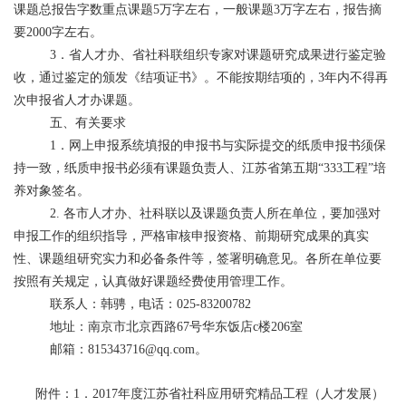
课题总报告字数重点课题5万字左右，一般课题3万字左右，报告摘
要2000字左右。
3．省人才办、省社科联组织专家对课题研究成果进行鉴定验
收，通过鉴定的颁发《结项证书》。不能按期结项的，3年内不得再
次申报省人才办课题。
五、有关要求
1．网上申报系统填报的申报书与实际提交的纸质申报书须保
持一致，纸质申报书必须有课题负责人、江苏省第五期“333工程”培
养对象签名。
2. 各市人才办、社科联以及课题负责人所在单位，要加强对
申报工作的组织指导，严格审核申报资格、前期研究成果的真实
性、课题组研究实力和必备条件等，签署明确意见。各所在单位要
按照有关规定，认真做好课题经费使用管理工作。
联系人：韩骋，电话：025-83200782
地址：南京市北京西路67号华东饭店c楼206室
邮箱：
815343716@qq.com
。
附件：
1．2017年度江苏省社科应用研究精品工程（人才发展）