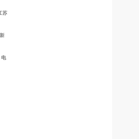
江苏
新
，电