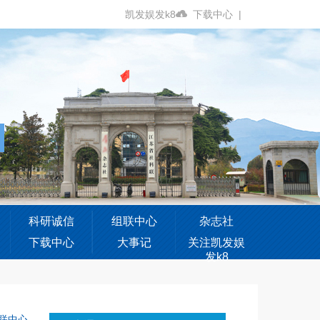
凯发娱发k8
下载中心
|
科研诚信
组联中心
杂志社
下载中心
大事记
关注凯发娱
发k8
联中心