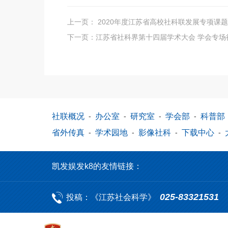
上一页：
2020年度江苏省高校社科联发展专项课
下一页：
江苏省社科界第十四届学术大会 学会专场
社联概况
-
办公室
-
研究室
-
学会部
-
科普部
省外传真
-
学术园地
-
影像社科
-
下载中心
-
凯发娱发k8的友情链接：
025-83321531
投稿：《江苏社会科学》