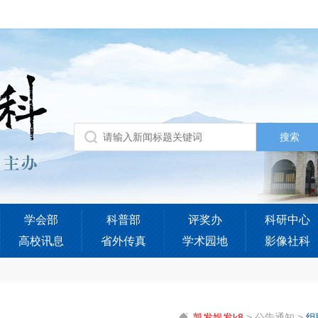
学会部
科普部
评奖办
科研中心
高校讯息
省外传真
学术园地
影像社科
凯发娱发k8
>
公告通知
>
组