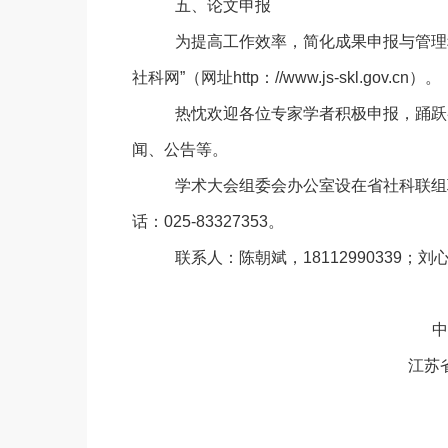
五、论文申报
为提高工作效率，简化成果申报与管理
社科网”（网址http：//www.js-skl.gov.cn）。
热忱欢迎各位专家学者积极申报，踊跃
闻、公告等。
学术大会组委会办公室设在省社科联组
话：025-83327353。
联系人：陈朝斌，
18112990339；刘
中共江苏省委
江苏省哲学社会科
2020年9月