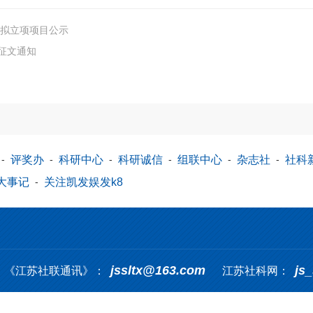
题拟立项项目公示
征文通知
-
评奖办
-
科研中心
-
科研诚信
-
组联中心
-
杂志社
-
社科
大事记
-
关注凯发娱发k8
jssltx@163.com
js
《江苏社联通讯》：
江苏社科网：