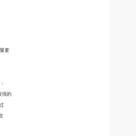
重要
：
较强的
过
文