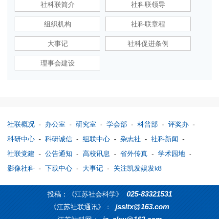
社科联简介
社科联领导
组织机构
社科联章程
大事记
社科促进条例
理事会建设
社联概况
-
办公室
-
研究室
-
学会部
-
科普部
-
评奖办
-
科研中心
-
科研诚信
-
组联中心
-
杂志社
-
社科新闻
-
社联党建
-
公告通知
-
高校讯息
-
省外传真
-
学术园地
-
影像社科
-
下载中心
-
大事记
-
关注凯发娱发k8
025-83321531
投稿：《江苏社会科学》
jssltx@163.com
《江苏社联通讯》：