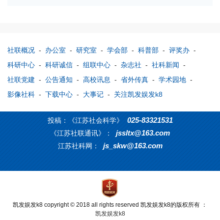
社联概况
-
办公室
-
研究室
-
学会部
-
科普部
-
评奖办
-
科研中心
-
科研诚信
-
组联中心
-
杂志社
-
社科新闻
-
社联党建
-
公告通知
-
高校讯息
-
省外传真
-
学术园地
-
影像社科
-
下载中心
-
大事记
-
关注凯发娱发k8
025-83321531
投稿：《江苏社会科学》
jssltx@163.com
《江苏社联通讯》：
js_skw@163.com
江苏社科网：
凯发娱发k8 copyright © 2018 all rights reserved 凯发娱发k8的版权所有 ：
凯发娱发k8