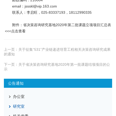
邮政编码：210004
email：
jssskl@vip.163.com
联系人：李启旺，025-83337193，18112990335
附件：
省决策咨询研究基地2020年第二批课题立项项目汇总表
<<<点击查看
上一页：
关于征集“531”产业链递进培育工程相关决策咨询研究成果
的通知
下一页：
关于省决策咨询研究基地2020年第一批课题结项项目的公
示
公告通知
办公室
研究室