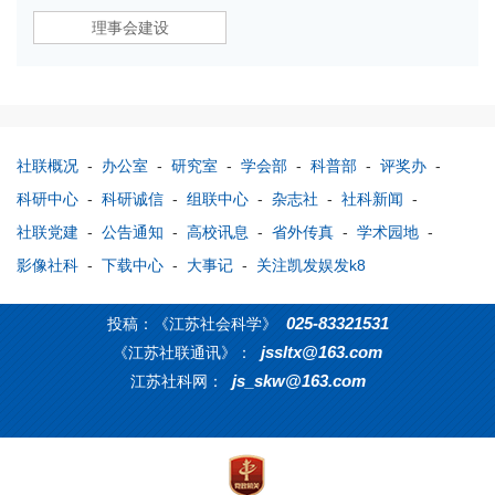
理事会建设
社联概况
-
办公室
-
研究室
-
学会部
-
科普部
-
评奖办
-
科研中心
-
科研诚信
-
组联中心
-
杂志社
-
社科新闻
-
社联党建
-
公告通知
-
高校讯息
-
省外传真
-
学术园地
-
影像社科
-
下载中心
-
大事记
-
关注凯发娱发k8
025-83321531
投稿：《江苏社会科学》
jssltx@163.com
《江苏社联通讯》：
js_skw@163.com
江苏社科网：