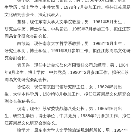
徐小跃
，
原南京市图书馆馆长
，男
，
1958
年
6
月出生，研究
生学历，
博士
学位，中共党员，
1979
年
7
月参加工作
。拟任江苏周易
文化研究会会长、法定代表人。
董群
，现任
东南大学人文
学院教授，男，
1961
年
5
月出生，
研究生学历，
博士
学位，中共党员，
1985
年
7
月参加工作
。拟任江苏
周易文化研究会副会长。
白欲晓
，现任
南京大学哲学系教授
，男，
1968
年
9
月出生，
研究生学历，
博士
学位，
1991
年8
月参加工作
。拟任江苏周易文化研
究会副会长。
管国兴
，现任
中盐金坛盐化有限责任公司总经理
，男，
1964
年
9
月出生，
博士
学位
，中共党员，
1990
年
2
月参加工作
。拟任江苏
周易文化研究会副会长。
徐忆农
，现任
南京图书馆研究部主任
，
女
，
1962
年
5
月出
生，大学本科学历，
1984
年
8
月参加工作
。拟任江苏周易文化研究会
副会长兼秘书长。
倪南
，现任
江苏省委统战部八处处长
，男，
1965
年
6
月出
生，
研究生学历，博士学位，中共党员，1988
年
2
月参加工作
。拟任
江苏周易文化研究会副会长。
喻学才
，
原东南大学人文学院旅游规划所所长
，男，
1954
年