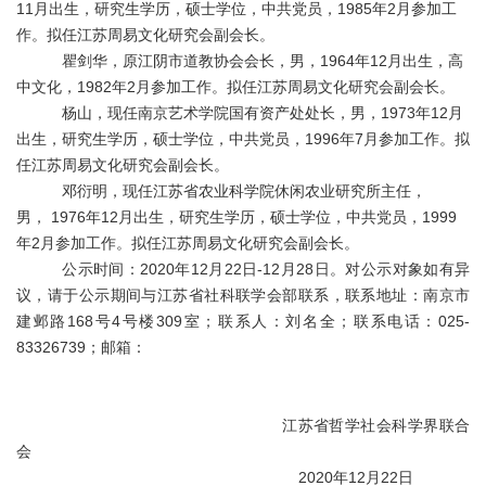
11
月出生，研究生学历，
硕士
学位，中共党员，
1985
年
2
月参加工
作
。拟任江苏周易文化研究会副会长。
瞿剑华
，
原江阴市道教协会会长
，男，
1964
年
12
月出生，
高
中文化
，
1982
年
2
月参加工作
。拟任江苏周易文化研究会副会长。
杨山
，现任
南京艺术学院国有资产处处长
，男
，1973
年
12
月
出生，研究生学历，
硕士
学位，中共党员，
1996
年
7
月参加工作
。拟
任江苏周易文化研究会副会长。
邓衍明
，现任
江苏
省
农业科学院休闲农业研究所主任
，
男，
1976
年
12
月出生，研究生学历，
硕士
学位，中共党员，
1999
年
2
月参加工作
。拟任江苏周易文化研究会副会长。
公示时间：
2020
年
12
月
22
日
-12
月
28
日。对公示对象如有异
议，请于公示期间与
江苏
省社科联学会部联系，联系地址：南京市
建邺路
168
号
4
号楼
309
室
；联系
人：刘名全；联系
电话：
025-
83326739
；邮箱：
江苏
省
哲学
社会科学界联
合
会
2020
年
12月22日