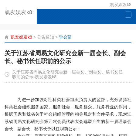
凯发娱发k8
凯发娱发k8
togg
navi
凯发娱发k8
>
公告通知
>
学会部
关于江苏省周易文化研究会新一届会长、副会
长、秘书长任职前的公示
关于江苏省周易文化研究会新一届会长、副会长、秘书长任
职前的公示-凯发娱发k8
为进一步加强对
社科
类社会组织负责人
的
监督，充分发挥
社
科类社会组织服务国家、服务社会、服务群众、服务行业的作用，
根据
国
家和我省
关于
社会组织
管理
的相关规定和文件要求，
现对江
苏省周易文化研究会第五次会员代表大会选举产生的新一届理事会
会长、副会长、秘书长
予以任职前公示：