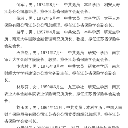
邹军，男，
1974
年
8
月生，中共党员，本科学历，利安人寿
江苏分公司总经理。拟任江苏省保险学会副会长。
倪波，男，
1972
年
5
月生，中共党员，本科学历，太平人寿
保险有限公司江苏分公司总经理。
拟任江苏省保险学会副会长。
裴平，男，
1957
年
4
月生，中共党员，本科学历，研究生学
历，南京大学国际金融管理研究所所长、教授。拟任江苏省保险学
会副会长。
石岿然，男，
1971
年
7
月生，中共党员，研究生学历，南京
审计大学金融学院院长、教授。拟任江苏省保险学会副会长。
卞志村，男，
1975
年
8
月生，中共党员，研究生学历，南京
财经大学学科建设办公室常务副主任。拟任江苏省保险学会副会
长。
林乐芬，女，
1959
年
6
月生，九三学社，研究生学历，南京
农业大学金融学院农业保险研究所所长。拟任江苏省保险学会副会
长。
刘玉国，男，
1964
年
11
月，中共党员，本科学历，中国人民
财产保险股份有限公司江苏省分公司党委组织部总经理。拟任江苏
省保险学会秘书长。