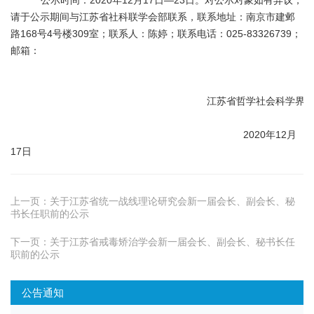
公示时间：
2020
年
12
月
17
日
—23
日。对公示对象如有异议，
请于公示期间与
江苏
省社科联学会部联系，联系地址：南京市建邺
路
168
号
4
号楼
3
09室
；联系
人：陈婷；联系
电话：
025-83326739
；
邮箱：
江苏
省
哲学
社会科学界
2020
年
12
月
17
日
上一页：
关于江苏省统一战线理论研究会新一届会长、副会长、秘
书长任职前的公示
下一页：
关于江苏省戒毒矫治学会新一届会长、副会长、秘书长任
职前的公示
公告通知