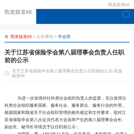
凯发娱发k8
凯发娱发k8
togg
navi
凯发娱发k8
>
公告通知
>
学会部
关于江苏省保险学会第八届理事会负责人任职
前的公示
关于江苏省保险学会第八届理事会负责人任职前的公示-凯发
娱发k8
为进一步加强对
社科
类社会组织负责人
的
监督，充分发挥
社
科类社会组织服务国家、服务社会、服务群众、服务行业的作用，
根据
国
家和我省
关于
社会组织
管理
的相关规定和文件要求，
现对江
苏省保险学会第八次会员代表大会选举产生的第八届理事会会长、
副会长、秘书长等
情况予以任职前公示：