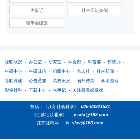
大事记
社科促进条例
理事会建设
社联概况
-
办公室
-
研究室
-
学会部
-
科普部
-
评奖办
-
科研中心
-
科研诚信
-
组联中心
-
杂志社
-
社科新闻
-
社联党建
-
公告通知
-
高校讯息
-
省外传真
-
学术园地
-
影像社科
-
下载中心
-
大事记
-
关注凯发娱发k8
025-83321531
投稿：《江苏社会科学》
jssltx@163.com
《江苏社联通讯》：
js_skw@163.com
江苏社科网：