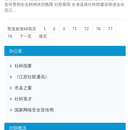
宣传贯彻全会精神浓烈氛围 社联要闻 全省县级社科联建设推进会在
吴江...
凯发娱发k8首页
1
2
3
71
72
76
77
78
下一页
尾页
办公室
社科指要
《江苏社联通讯》
市县之窗
社科英才
国家网络安全宣传周
社联概况