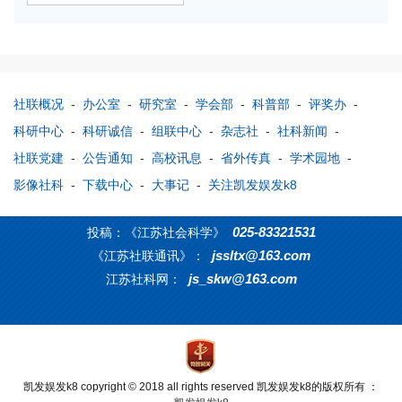
社联概况
-
办公室
-
研究室
-
学会部
-
科普部
-
评奖办
-
科研中心
-
科研诚信
-
组联中心
-
杂志社
-
社科新闻
-
社联党建
-
公告通知
-
高校讯息
-
省外传真
-
学术园地
-
影像社科
-
下载中心
-
大事记
-
关注凯发娱发k8
025-83321531
投稿：《江苏社会科学》
jssltx@163.com
《江苏社联通讯》：
js_skw@163.com
江苏社科网：
凯发娱发k8 copyright © 2018 all rights reserved 凯发娱发k8的版权所有 ：