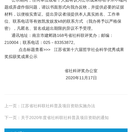
公示期间，任何单位或者个人如有认为公示成果存在学术不端问
题或弄虚作假问题，请以书面形式向我办反映，并提供必要的证据
材料，以便核实查证。提出异议者须提供本人真实姓名、工作单
位、联系电话等有效凯发娱发k8的联系方式 （我办将予以严格保
密），凡匿名、冒名或超出期限的异议不予受理。
通讯地址：南京市建邺路168号省社科联评奖办；邮编：
210004；联系电话：025－83353872。
点击标题查看>>>
江苏省第十六届哲学社会科学优秀成果
奖拟获奖成果公示
省社科评奖办公室
2020年11月17日
上一页：
江苏省社科联社科普及项目资助实施办法
下一页：
关于2020年度省社科联社科普及项目资助的通知