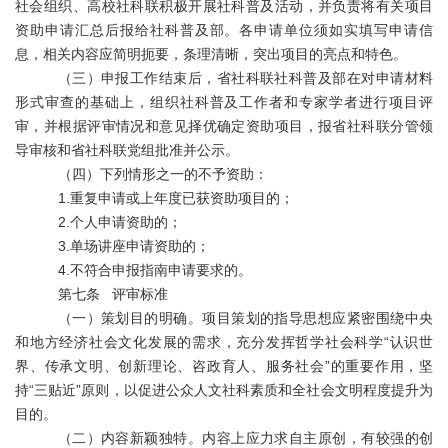
社会组织、高校社科联积极开展社科普及活动，并负责将有关项目
资助申请汇总后报给社科普及部。各申请单位须如实填写申请信
息，相关内容应简明扼要，条理清晰，突出项目的亮点和特色。
（三）申报工作结束后，省社科联社科普及部在对申请材料
形式审查的基础上，组织社科普及工作者和专家学者进行项目评
审，并根据评审情况和意见择优确定资助项目，报省社科联分管领
导审核和省社科联党组批准并公示。
（四）下列情形之一的不予资助：
1.重复申请或上年度已获资助项目的；
2.
个人申请资助的；
3.单场讲座申请资助的；
4.
不符合申报指南申请要求的。
第七条 评审标准
（一）策划目的明确。项目策划的指导思想应紧密围绕中央
和地方经济社会文化发展的需求，充分
发挥哲学社会科学
“认识世
界、传承文明、创新理论、咨政育人、服务社会”的重要作用，坚
持“三贴近”原则，以促进公众人文社科素质和全社会文明程度提升为
目的。
（二）内容新颖独特。内容上应力求自主原创，有较强的创