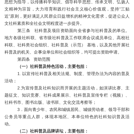
思想为指导，以传播科学知识、倡导科学思想、传承文明、弘扬人
文精神为宗旨，大力培育和践行社会主义核心价值观，坚持
“三贴
近”原则，更好满足人民群众日益增长的精神文化需求，促进公众人
文社科素质和全社会文明程度进一步提升。
第三条 社科普及项目资助面向全省参与社科普及的单位。
地方各级社科联、省市级社科普及工作联席会议成员单位、
高校社
科联、社科类社会组织、社科普及（示范）
基地，以及其他开展社
科普及的机关、企事业单位和社会组织等，均可提出资助申请。
第四条 资助范围
（一）社科普及特色活动，主要包括：
1.
以宣传社科普及相关法规、制度、管理办法为内容的普及
活动；
2.为宣传普及社科知识而开展的主题活动，如演讲比赛、主
题征文、知识竞赛、社科成果展示、社科普及宣传专栏（视频）、
社科书市、图书出版、读书班、文化交流考察等；
3．面向青少年、农民和城镇居民、城镇劳动者、领导干部和
公务员等重点人群，体现本地区、本单位特色的社科知识普及活
动。
（二）社科普及品牌讲坛，主要包括：