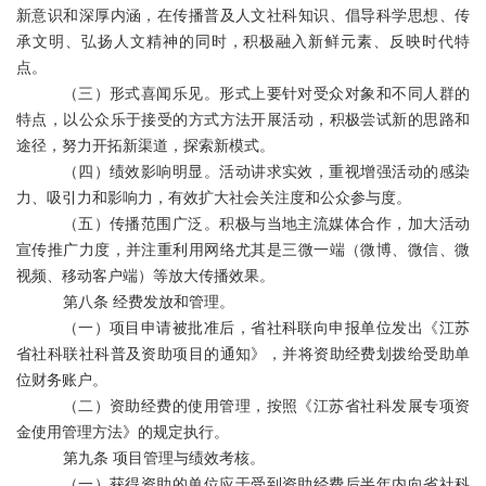
新意识和深厚内涵，在传播普及人文社科知识、倡导科学思想、传
承文明、弘扬人文精神的同时，积极融入新鲜元素、反映时代特
点。
（三）形式喜闻乐见。形式上要针对受众对象和不同人群的
特点，以公众乐于接受的方式方法开展活动，积极尝试新的思路和
途径，努力开拓新渠道，探索新模式。
（四）绩效影响明显。活动讲求实效，重视增强活动的感染
力、吸引力和影响力，有效扩大社会关注度和公众参与度。
（五）传播范围广泛。积极与当地主流媒体合作，加大活动
宣传推广力度，并注重利用网络尤其是三微一端（微博、微信、微
视频、移动客户端）等放大传播效果。
第八条 经费发放和管理。
（一）项目申请被批准后，省社科联向申报单位发出《江苏
省社科联社科普及资助项目的通知》，并将资助经费划拨给受助单
位财务账户。
（二）资助经费的使用管理，按照《江苏省社科发展专项资
金使用管理方法》的规定执行。
第九
条
项目管理与绩效考核。
（一）获得资助的单位应于受到资助经费后半年内向省社科