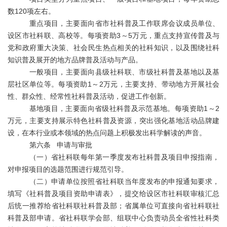
数120
项左右。
重点项目，主要面向省市社科普及工作联席会议成员单位、
设区市社科联、高校等。每项资助3
～
5
万元，重点
支持宣传普及与
党和政府重大决策、社会民生热点相关的社科知识，以及围绕社科
知识普及展开的地方品牌普及活动与产品。
一般项目，主要面向县级社科联、市级社科普及基地以及基
层社区单位等。每项资助1
～
2
万元，
主要支持、带动地方开展社会
性、群众性、经常性社科普及活动，促进工作创新。
基地项目，主要面向省级社科普及示范基地。每项资助1
～
2
万元，
主要支持展示特色社科普及资源，突出强化基地活动品牌建
设，在本行业或本领域的热点问题上积极发出科学解读的声音。
第六条 申请与审批
（一）
省社科联每年
第一季度发布
社科普及项目
申报
指南
，
对申报项目的选题范围进行规范引导
。
（二）申请单位按照省社科联当年度发布的申报通知要求，
填写《社科普及项目资助申请表》，提交给设区市社科联审核汇总
后统一推荐给省社科联社科普及部；省属单位可直接向省社科联社
科普及部申请。省社科联学会部、组联中心负责动员全省性社科类